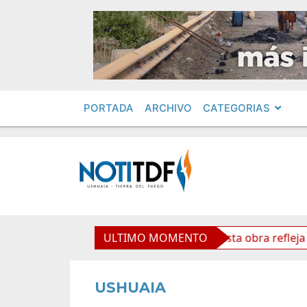
PORTADA
ARCHIVO
CATEGORIAS
so Cardenal Samoré
ULTIMO MOMENTO
Vuoto: “Esta obra refleja futuro y
USHUAIA