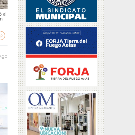
 al
en
 Ago