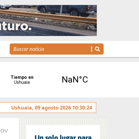
Ushuaia, 09 agosto 2026 10:30:24
La voz de Tolhuin llegó al Congreso de la Nación a t
Nov