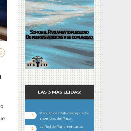
l
LAS 3 MÁS LEÍDAS:
to
Vialidad de Chile despejó lado
que
argentino del Paso…
La Red de Parlamentarias