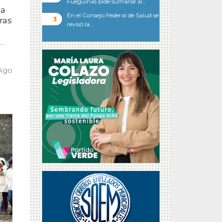
Fueguinas pide sumarse al…
ca
En el Consejo Federal de Salud se
ras
revisó la…
 Ago