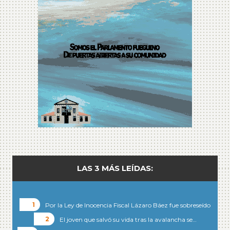
LAS 3 MÁS LEÍDAS:
Por la Ley de Inocencia Fiscal Lázaro Báez fue sobreseído
El joven que salvó su vida tras la avalancha se…