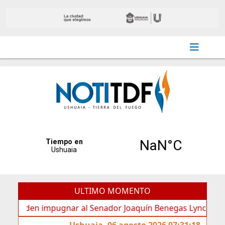
ULTIMO MOMENTO
den impugnar al Senador Joaquín Benegas Lynch por “conflic
Ushuaia, 06 agosto 2026 07:31:18