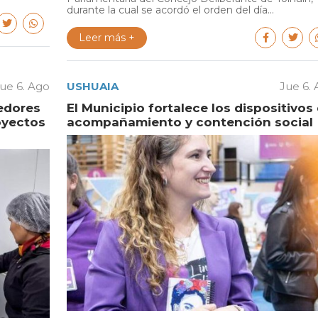
durante la cual se acordó el orden del día...
Leer más +
ue 6. Ago
USHUAIA
Jue 6.
edores
El Municipio fortalece los dispositivos
oyectos
acompañamiento y contención social