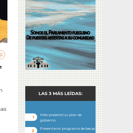
e
ón
LAS 3 MÁS LEÍDAS:
mas
Milei presentó su plan de
gobierno
Presentaron programa de becas