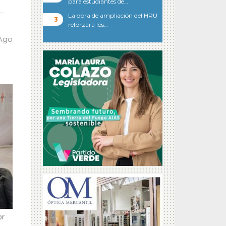
para estudiantes de…
La obra de ampliación del HRU
reforzará los…
 Ago
or