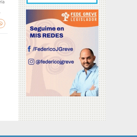
ría
.