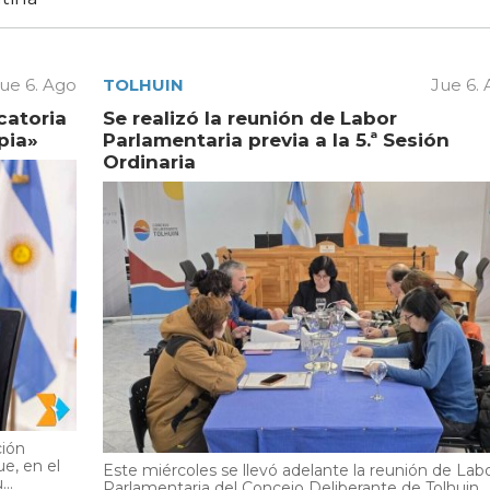
ue 6. Ago
TOLHUIN
Jue 6.
catoria
Se realizó la reunión de Labor
pia»
Parlamentaria previa a la 5.ª Sesión
Ordinaria
ción
e, en el
Este miércoles se llevó adelante la reunión de Lab
..
Parlamentaria del Concejo Deliberante de Tolhuin,