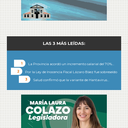
LAS 3 MÁS LEÍDAS:
La Provincia acordó un incremento salarial del 70%…
Por la Ley de Inocencia Fiscal Lázaro Báez fue sobreseído
Salud confirmó que la variante de Hantavirus…