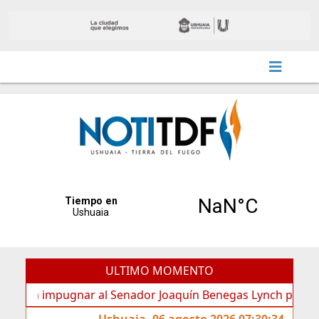
ULTIMO MOMENTO
 impugnar al Senador Joaquín Benegas Lynch por “conflicto d
Ushuaia, 06 agosto 2026 07:30:34