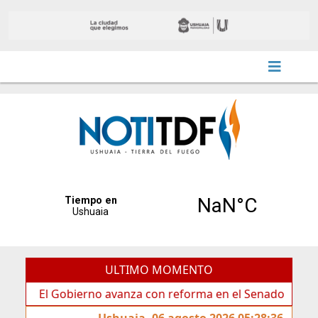
ULTIMO MOMENTO
 Gobierno avanza con reforma en el Senado
Ideas de
Ushuaia, 06 agosto 2026 05:28:36