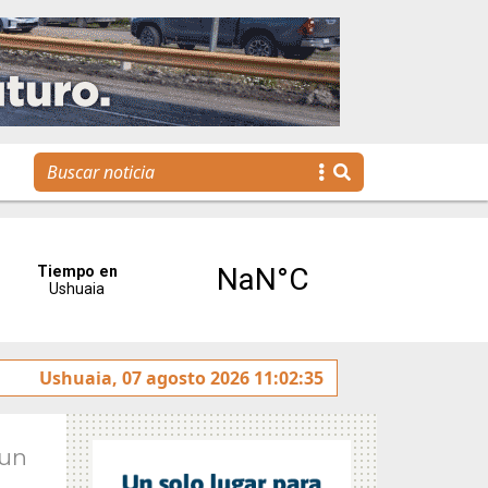
 rotulado sobre la avenida Héroes de Malvinas
Ushuaia, 07 agosto 2026 11:02:35
Gobie
Jun