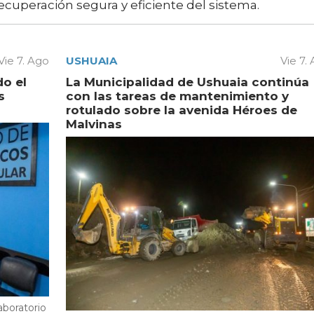
ecuperación segura y eficiente del sistema.
Vie 7. Ago
USHUAIA
Vie 7.
do el
La Municipalidad de Ushuaia continúa
s
con las tareas de mantenimiento y
rotulado sobre la avenida Héroes de
Malvinas
aboratorio