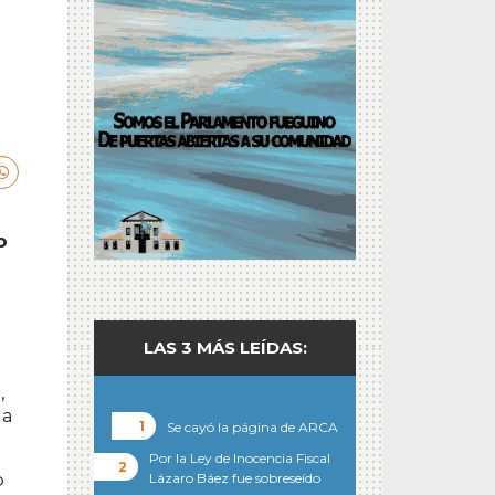
o
LAS 3 MÁS LEÍDAS:
,
la
Se cayó la página de ARCA
Por la Ley de Inocencia Fiscal
o
Lázaro Báez fue sobreseído