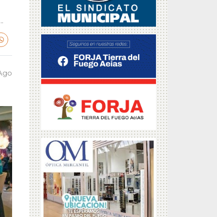
.
 Ago
a