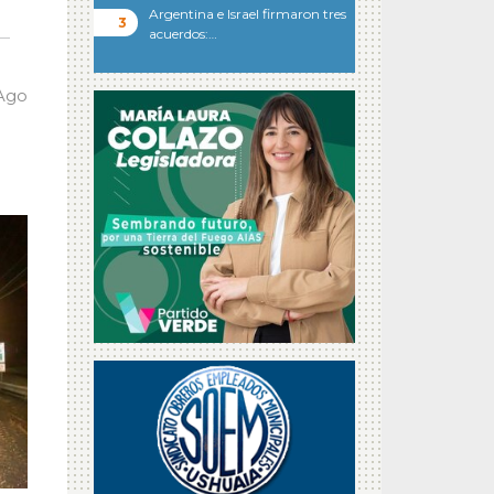
Argentina e Israel firmaron tres
acuerdos:…
 Ago