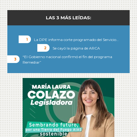
LAS 3 MÁS LEÍDAS:
La DPE informa corte programado del Servicio…
Se cayó la página de ARCA
“El Gobierno nacional confirmó el fin del programa
Remediar”