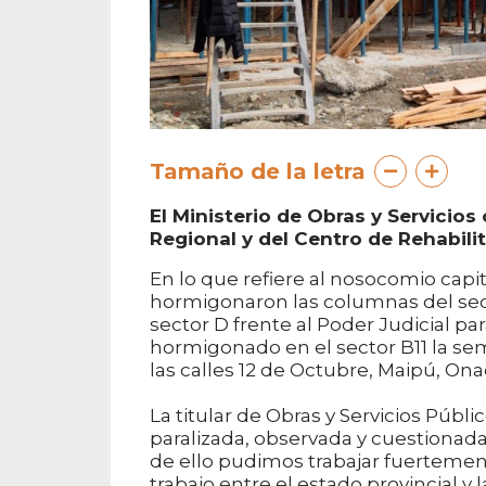
Tamaño de la letra
El Ministerio de Obras y Servicio
Regional y del Centro de Rehabili
En lo que refiere al nosocomio capit
hormigonaron las columnas del secto
sector D frente al Poder Judicial pa
hormigonado en el sector B11 la sem
las calles 12 de Octubre, Maipú, Ona
La titular de Obras y Servicios Públ
paralizada, observada y cuestionada 
de ello pudimos trabajar fuertement
trabajo entre el estado provincial y 