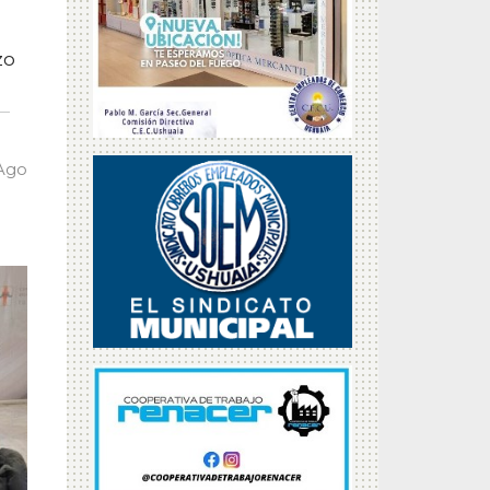
zo
 Ago