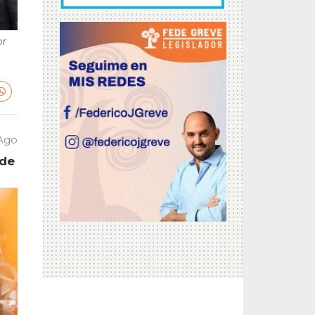
or
 Ago
 de