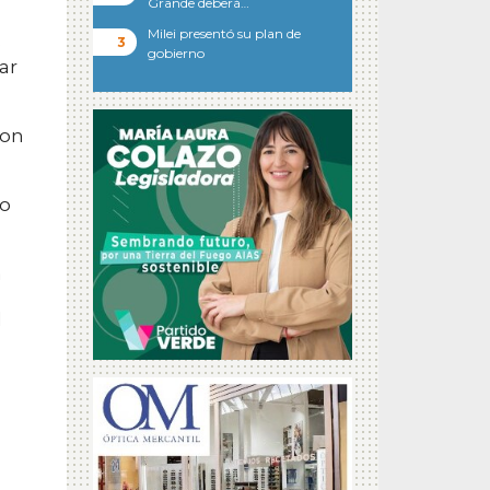
Grande deberá…
Milei presentó su plan de
e
gobierno
ar
con
do
a
l