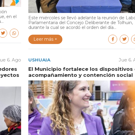
ción
e, en el
Este miércoles se llevó adelante la reunión de Lab
..
Parlamentaria del Concejo Deliberante de Tolhuin,
durante la cual se acordó el orden del día...
Leer más +
ue 6. Ago
USHUAIA
Jue 6.
edores
El Municipio fortalece los dispositivos
oyectos
acompañamiento y contención social