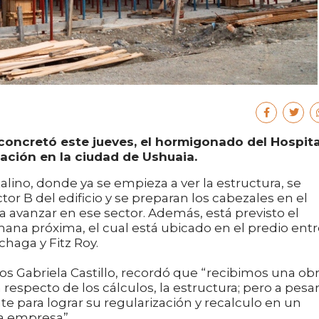
s concretó este jueves, el hormigonado del Hospita
tación en la ciudad de Ushuaia.
alino, donde ya se empieza a ver la estructura, se
r B del edificio y se preparan los cabezales en el
ra avanzar en ese sector. Además, está previsto el
ana próxima, el cual está ubicado en el predio ent
chaga y Fitz Roy.
icos Gabriela Castillo, recordó que “recibimos una ob
respecto de los cálculos, la estructura; pero a pesa
e para lograr su regularización y recalculo en un
la empresa”.