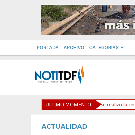
PORTADA
ARCHIVO
CATEGORIAS
 políticos por «ficha limpia»
ULTIMO MOMENTO
Se realizó la reunión d
ACTUALIDAD