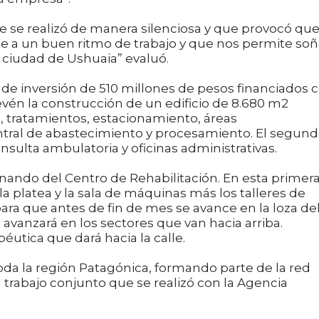
e se realizó de manera silenciosa y que provocó qu
 a un buen ritmo de trabajo y que nos permite soñ
a ciudad de Ushuaia” evaluó.
 de inversión de 510 millones de pesos financiados 
revén la construcción de un edificio de 8.680 m2
, tratamientos, estacionamiento, áreas
ntral de abastecimiento y procesamiento. El segun
onsulta ambulatoria y oficinas administrativas.
gonando del Centro de Rehabilitación. En esta primer
 la platea y la sala de máquinas más los talleres de
para que antes de fin de mes se avance en la loza de
e avanzará en los sectores que van hacia arriba.
péutica que dará hacia la calle.
toda la región Patagónica, formando parte de la red
al trabajo conjunto que se realizó con la Agencia