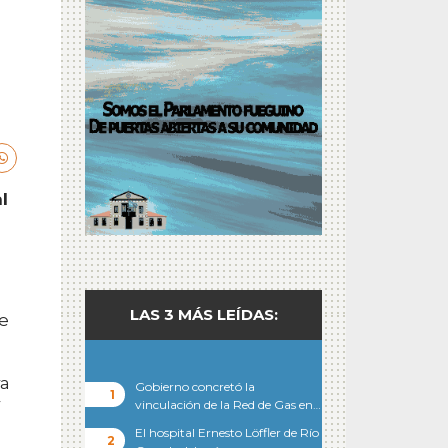
l
LAS 3 MÁS LEÍDAS:
re
ra
Gobierno concretó la
r
vinculación de la Red de Gas en…
El hospital Ernesto Löffler de Río