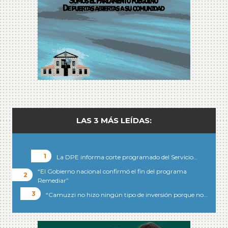
LAS 3 MÁS LEÍDAS:
La DPE informa corte programado del Servicio…
“El Gobierno nacional confirmó el fin del programa
Remediar”
“Camuzzi no hizo ningún tipo de inversión porque no…