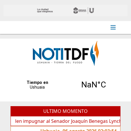
ULTIMO MOMENTO
den impugnar al Senador Joaquín Benegas Lynch por “conflic
Ushuaia, 06 agosto 2026 02:03:54