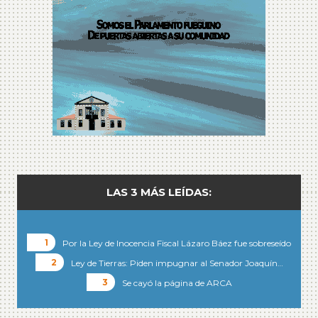
LAS 3 MÁS LEÍDAS:
Por la Ley de Inocencia Fiscal Lázaro Báez fue sobreseído
Ley de Tierras: Piden impugnar al Senador Joaquín…
Se cayó la página de ARCA