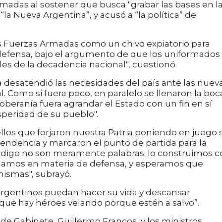
Armadas al sostener que busca "grabar las bases en l
a Nueva Argentina”, y acusó a “la política” de
 las Fuerzas Armadas como un chivo expiatorio para
n defensa, bajo el argumento de que los uniformados
les de la decadencia nacional", cuestionó.
ca desatendió las necesidades del país ante las nuev
. Como si fuera poco, en paralelo se llenaron la boc
oberanía fuera agrandar el Estado con un fin en sí
speridad de su pueblo".
los que forjaron nuestra Patria poniendo en juego 
pendencia y marcaron el punto de partida para la
ue digo no son meramente palabras: lo construimos 
mamos en materia de defensa, y esperamos que
mismas", subrayó.
 argentinos puedan hacer su vida y descansar
 que hay héroes velando porque estén a salvo”.
 de Gabinete, Guillermo Francos, y los ministros