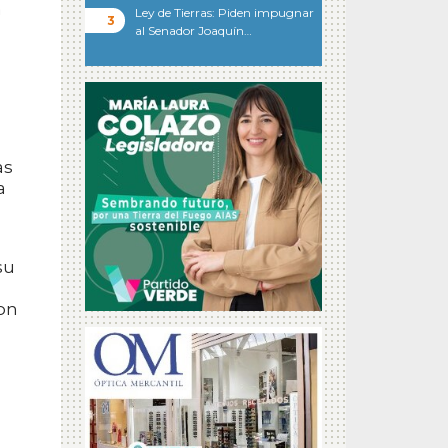
a
Ley de Tierras: Piden impugnar
al Senador Joaquín…
as
a
su
con