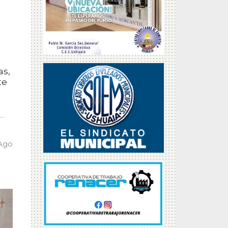
as,
te
 Ago