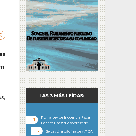
rea
én
LAS 3 MÁS LEÍDAS:
s,
Por la Ley de Inocencia Fiscal
Lázaro Báez fue sobreseído
Se cayó la página de ARCA