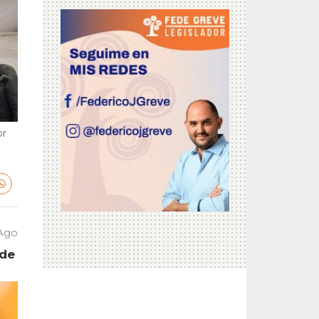
or
 Ago
 de