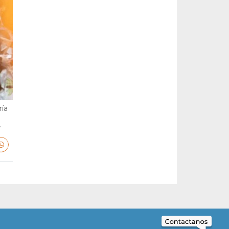
ría
.