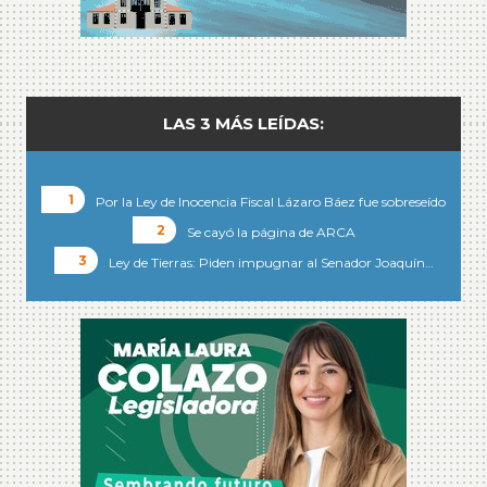
LAS 3 MÁS LEÍDAS:
Por la Ley de Inocencia Fiscal Lázaro Báez fue sobreseído
Se cayó la página de ARCA
Ley de Tierras: Piden impugnar al Senador Joaquín…