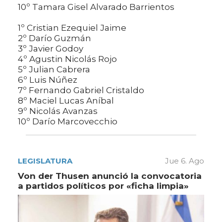
10º Tamara Gisel Alvarado Barrientos
1º Cristian Ezequiel Jaime
2º Darío Guzmán
3º Javier Godoy
4º Agustin Nicolás Rojo
5º Julian Cabrera
6º Luis Núñez
7º Fernando Gabriel Cristaldo
8º Maciel Lucas Aníbal
9º Nicolás Avanzas
10º Darío Marcovecchio
LEGISLATURA
Jue 6. Ago
Von der Thusen anunció la convocatoria
a partidos políticos por «ficha limpia»