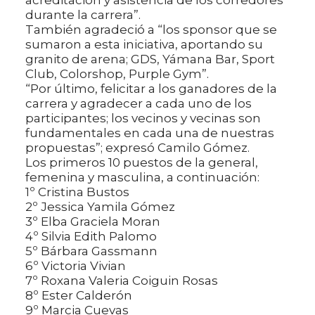
acreditación y asistencia de los corredores
durante la carrera”.
También agradeció a “los sponsor que se
sumaron a esta iniciativa, aportando su
granito de arena; GDS, Yámana Bar, Sport
Club, Colorshop, Purple Gym”.
“Por último, felicitar a los ganadores de la
carrera y agradecer a cada uno de los
participantes; los vecinos y vecinas son
fundamentales en cada una de nuestras
propuestas”; expresó Camilo Gómez.
Los primeros 10 puestos de la general,
femenina y masculina, a continuación:
1º Cristina Bustos
2º Jessica Yamila Gómez
3º Elba Graciela Moran
4º Silvia Edith Palomo
5º Bárbara Gassmann
6º Victoria Vivian
7º Roxana Valeria Coiguin Rosas
8º Ester Calderón
9º Marcia Cuevas