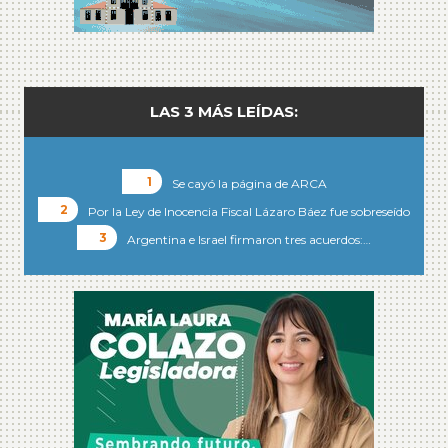
LAS 3 MÁS LEÍDAS:
Se cayó la página de ARCA
Por la Ley de Inocencia Fiscal Lázaro Báez fue sobreseído
Argentina e Israel firmaron tres acuerdos:…