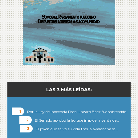
LAS 3 MÁS LEÍDAS:
Por la Ley de Inocencia Fiscal Lázaro Báez fue sobreseído
El Senado aprobó la ley que impide la venta de…
El joven que salvó su vida tras la avalancha se…