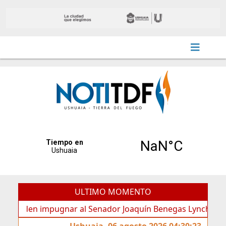
ULTIMO MOMENTO
en impugnar al Senador Joaquín Benegas Lynch por “conflict
Ushuaia, 06 agosto 2026 04:30:23