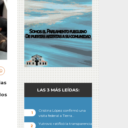
ias
LAS 3 MÁS LEÍDAS:
los
Cristina López confirmó una
visita federal a Tierra…
Yutrovic ratificó la transparencia