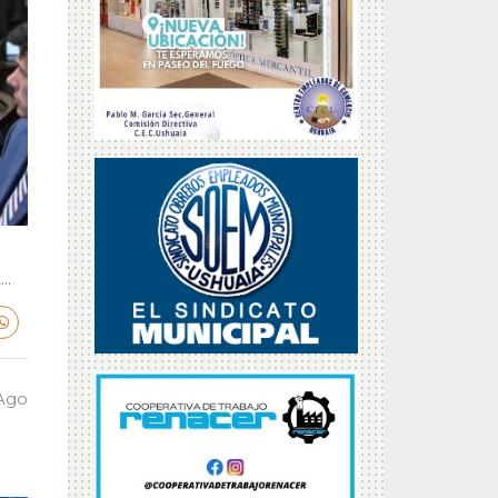
..
 Ago