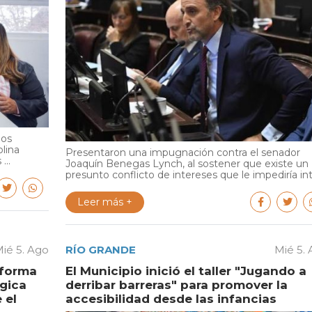
ios
olina
Presentaron una impugnación contra el senador
...
Joaquín Benegas Lynch, al sostener que existe un
presunto conflicto de intereses que le impediría int.
Leer más +
ié 5. Ago
RÍO GRANDE
Mié 5.
aforma
El Municipio inició el taller "Jugando a
égica
derribar barreras" para promover la
 el
accesibilidad desde las infancias