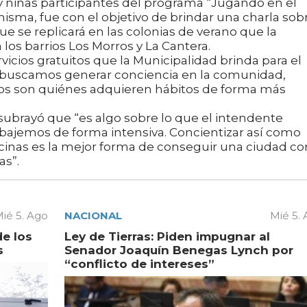
 y niñas participantes del programa “Jugando en el
 misma, fue con el objetivo de brindar una charla sob
que se replicará en las colonias de verano que la
los barrios Los Morros y La Cantera.
vicios gratuitos que la Municipalidad brinda para el
 buscamos generar conciencia en la comunidad,
cos son quiénes adquieren hábitos de forma más
subrayó que “es algo sobre lo que el intendente
bajemos de forma intensiva. Concientizar así como
ecinas es la mejor forma de conseguir una ciudad co
s”.
ié 5. Ago
NACIONAL
Mié 5.
de los
Ley de Tierras: Piden impugnar al
s
Senador Joaquín Benegas Lynch por
“conflicto de intereses”