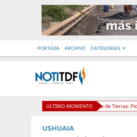
PORTADA
ARCHIVO
CATEGORIAS
mientos en Obras Privadas
ULTIMO MOMENTO
Ley de Tierras: Piden impug
USHUAIA