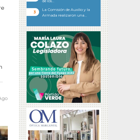
de los…
re
La Comisión de Auxilio y la
Armada realizaron una…
n
 Ago