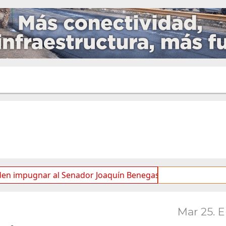
nar al Senador Joaquín Benegas Lynch por “conflicto de int
Mar 25. 