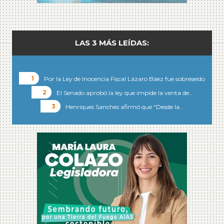
LAS 3 MÁS LEÍDAS:
Por la Ley de Inocencia Fiscal Lázaro Báez fue sobreseído
El Senado aprobó la ley que impide la venta de…
Henriques Sanches afirmó que “Desde la…