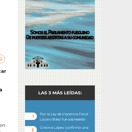
car
a
LAS 3 MÁS LEÍDAS:
Por la Ley de Inocencia Fiscal
Lázaro Báez fue sobreseído
 en
Cristina López confirmó una
s