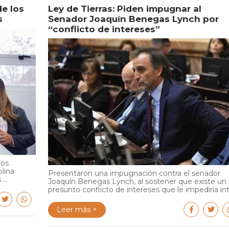
de los
Ley de Tierras: Piden impugnar al
s
Senador Joaquín Benegas Lynch por
“conflicto de intereses”
ios
olina
Presentaron una impugnación contra el senador
...
Joaquín Benegas Lynch, al sostener que existe un
presunto conflicto de intereses que le impediría int.
Leer más +