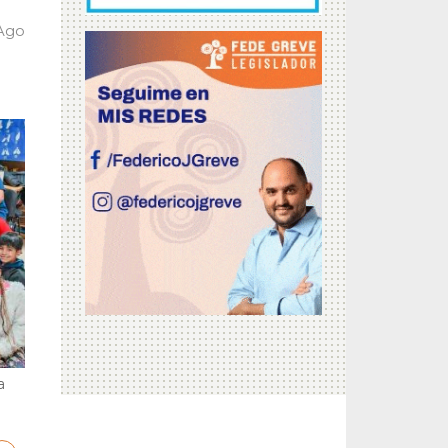
 Ago
a