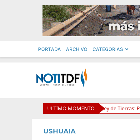
PORTADA
ARCHIVO
CATEGORIAS
dimientos en Obras Privadas
ULTIMO MOMENTO
Ley de Tierras: Piden imp
USHUAIA