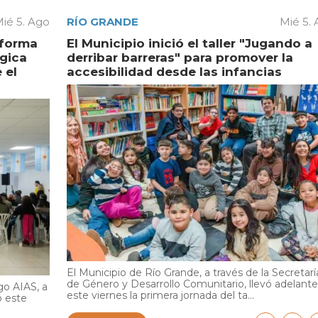
ié 5. Ago
RÍO GRANDE
Mié 5.
aforma
El Municipio inició el taller "Jugando a
égica
derribar barreras" para promover la
 el
accesibilidad desde las infancias
El Municipio de Río Grande, a través de la Secretarí
de Género y Desarrollo Comunitario, llevó adelante
go AIAS, a
este viernes la primera jornada del ta...
ó este