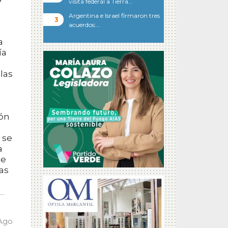
visita federal a Tierra…
Argentina e Israel firmaron tres
acuerdos:…
a
ía
las
ión
 se
a
se
as
 Ago