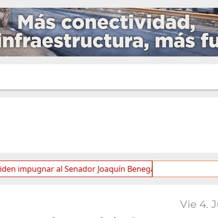
ugnar al Senador Joaquín Benegas Lynch por “conflicto de in
Vie 4. 