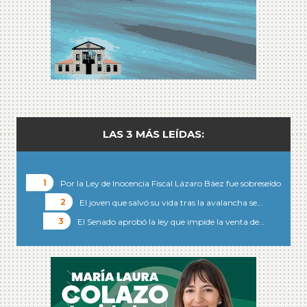
LAS 3 MÁS LEÍDAS:
Por la Ley de Inocencia Fiscal Lázaro Báez fue sobreseído
El joven que salvó su vida tras la avalancha se…
El Senado aprobó la ley que impide la venta de…