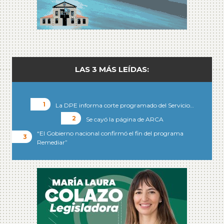
LAS 3 MÁS LEÍDAS:
La DPE informa corte programado del Servicio…
Se cayó la página de ARCA
“El Gobierno nacional confirmó el fin del programa
Remediar”