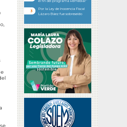
el fin del programa Remediar”
Por la Ley de Inocencia Fiscal
a
Lázaro Báez fue sobreseído
o,
s
de
del
a
 se