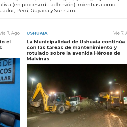
livia (en proceso de adhesión), mientras como
cuador, Perú, Guyana y Surinam.
Vie 7. Ago
USHUAIA
Vie 7.
do el
La Municipalidad de Ushuaia continúa
s
con las tareas de mantenimiento y
rotulado sobre la avenida Héroes de
Malvinas