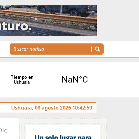
y rotulado sobre la avenida Héroes de Malvinas
Ushuaia, 08 agosto 2026 10:42:59
Gobie
Dic