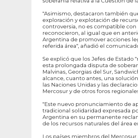
soberanía relativa a la Cuestión de la
"Asimismo, destacaron también que 
exploración y explotación de recurs
controversia, no es compatible con 
reconocieron, al igual que en anteri
Argentina de promover acciones lega
referida área", añadió el comunicad
Se explicó que los Jefes de Estado 
esta prolongada disputa de soberaní
Malvinas, Georgias del Sur, Sandwic
alcance, cuanto antes, una solució
las Naciones Unidas y las declaraci
Mercosur y de otros foros regionales
"Este nuevo pronunciamiento de apoy
tradicional solidaridad expresada p
Argentina en su permanente reclamo
de los recursos naturales del área en
Los países miembros del Mercosur so