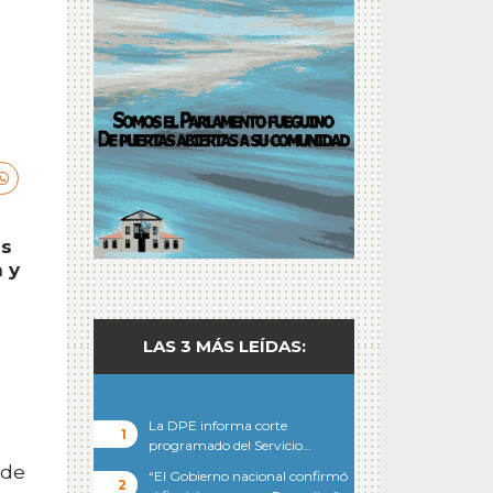
as
n y
LAS 3 MÁS LEÍDAS:
La DPE informa corte
programado del Servicio…
 de
“El Gobierno nacional confirmó