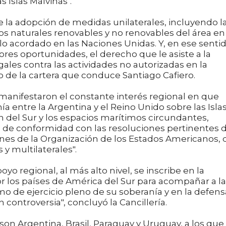
s Islas Malvinas".
la adopción de medidas unilaterales, incluyendo l
os naturales renovables y no renovables del área en
lo acordado en las Naciones Unidas. Y, en ese sentid
ores oportunidades, el derecho que le asiste a la
les contra las actividades no autorizadas en la
o de la cartera que conduce Santiago Cafiero.
"manifestaron el constante interés regional en que
a entre la Argentina y el Reino Unido sobre las Isla
h del Sur y los espacios marítimos circundantes,
n de conformidad con las resoluciones pertinentes 
ones de la Organización de los Estados Americanos, 
 y multilaterales".
o regional, al más alto nivel, se inscribe en la
or los países de América del Sur para acompañar a la
 de ejercicio pleno de su soberanía y en la defens
 controversia", concluyó la Cancillería.
n Argentina, Brasil, Paraguay y Uruguay, a los que