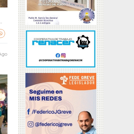
.
 Ago
a