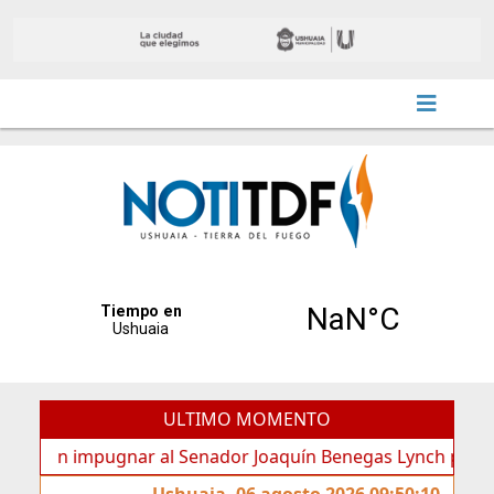
ULTIMO MOMENTO
n impugnar al Senador Joaquín Benegas Lynch por “conflicto 
Ushuaia, 06 agosto 2026 09:50:10