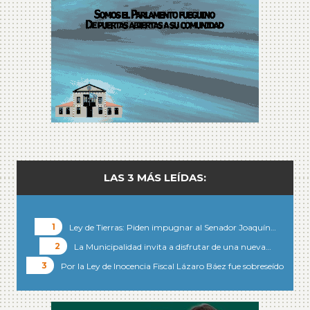
LAS 3 MÁS LEÍDAS:
Ley de Tierras: Piden impugnar al Senador Joaquín…
La Municipalidad invita a disfrutar de una nueva…
Por la Ley de Inocencia Fiscal Lázaro Báez fue sobreseído