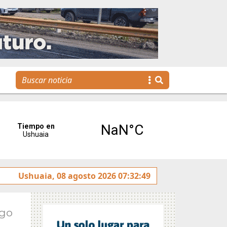
otulado sobre la avenida Héroes de Malvinas
Ushuaia, 08 agosto 2026 07:32:49
Gobierno
Ago