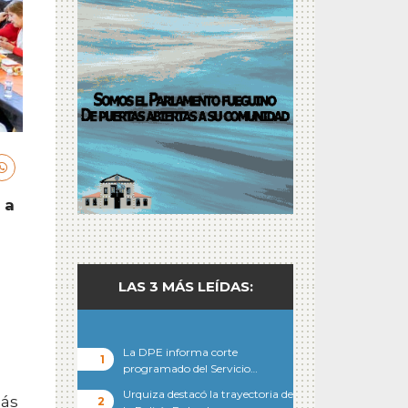
 a
LAS 3 MÁS LEÍDAS:
La DPE informa corte
programado del Servicio…
Urquiza destacó la trayectoria de
más