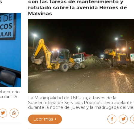
s
con las tareas de mantenimiento y
rotulado sobre la avenida Héroes de
Malvinas
aboratorio
cular "Dr.
La Municipalidad de Ushuaia, a través de la
Subsecretaría de Servicios Públicos, llevó adelante
durante la noche del jueves y la madrugada del vie..
Leer más +