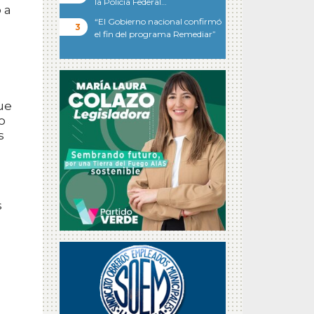
la Policía Federal…
 a
“El Gobierno nacional confirmó
el fin del programa Remediar”
ue
o
s
,
s