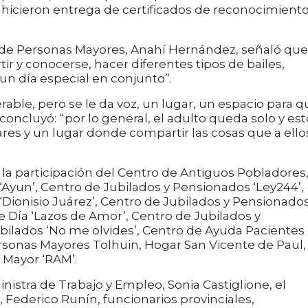
l hicieron entrega de certificados de reconocimiento
a de Personas Mayores, Anahí Hernández, señaló que
ir y conocerse, hacer diferentes tipos de bailes,
 un día especial en conjunto”.
able, pero se le da voz, un lugar, un espacio para q
oncluyó: “por lo general, el adulto queda solo y est
es y un lugar donde compartir las cosas que a ello
 la participación del Centro de Antiguos Pobladores
Ayun’, Centro de Jubilados y Pensionados ‘Ley244’,
Dionisio Juárez’, Centro de Jubilados y Pensionado
 Día ‘Lazos de Amor’, Centro de Jubilados y
bilados ‘No me olvides’, Centro de Ayuda Pacientes
ersonas Mayores Tolhuin, Hogar San Vicente de Paul,
 Mayor ‘RAM’.
istra de Trabajo y Empleo, Sonia Castiglione, el
 Federico Runín, funcionarios provinciales,