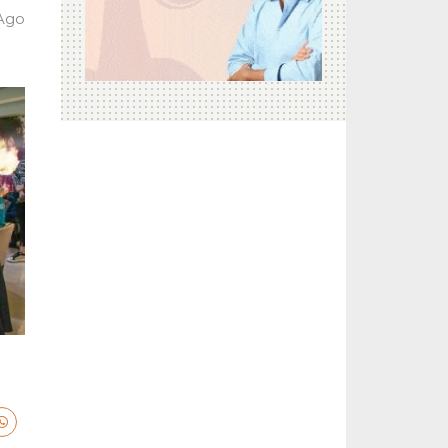
 Ago
a