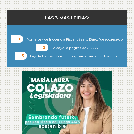
LAS 3 MÁS LEÍDAS:
Por la Ley de Inocencia Fiscal Lázaro Báez fue sobreseído
Se cayó la página de ARCA
Ley de Tierras: Piden impugnar al Senador Joaquín…