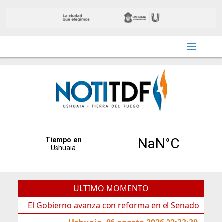
ULTIMO MOMENTO
obierno avanza con reforma en el Senado
Ideas de lo
Ushuaia, 06 agosto 2026 02:33:30