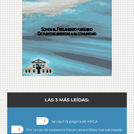
LAS 3 MÁS LEÍDAS:
Se cayó la página de ARCA
Por la Ley de Inocencia Fiscal Lázaro Báez fue sobreseído