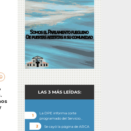
o
LAS 3 MÁS LEÍDAS:
.
mos
r
La DPE informa corte
programado del Servicio…
Se cayó la página de ARCA