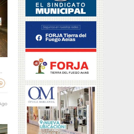
.
 Ago
a