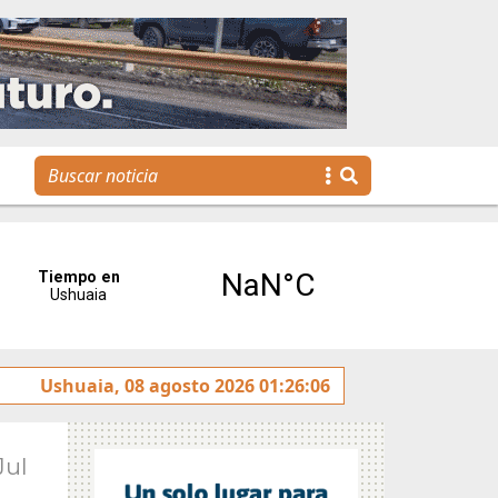
rotulado sobre la avenida Héroes de Malvinas
Ushuaia, 08 agosto 2026 01:26:06
Gobier
Jul