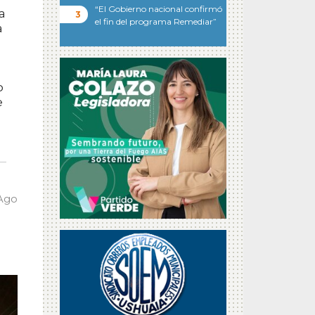
“El Gobierno nacional confirmó
a
el fin del programa Remediar”
a
o
e
 Ago