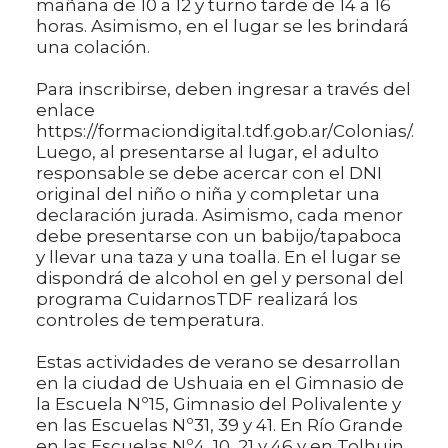
mañana de 10 a 12 y turno tarde de 14 a 16
horas. Asimismo, en el lugar se les brindará
una colación.
Para inscribirse, deben ingresar a través del
enlace
https://formaciondigital.tdf.gob.ar/Colonias/.
Luego, al presentarse al lugar, el adulto
responsable se debe acercar con el DNI
original del niño o niña y completar una
declaración jurada. Asimismo, cada menor
debe presentarse con un babijo/tapaboca
y llevar una taza y una toalla. En el lugar se
dispondrá de alcohol en gel y personal del
programa CuidarnosTDF realizará los
controles de temperatura.
Estas actividades de verano se desarrollan
en la ciudad de Ushuaia en el Gimnasio de
la Escuela Nº15, Gimnasio del Polivalente y
en las Escuelas Nº31, 39 y 41. En Río Grande
en las Escuelas Nº4, 10, 21 y 46 y en Tolhuin