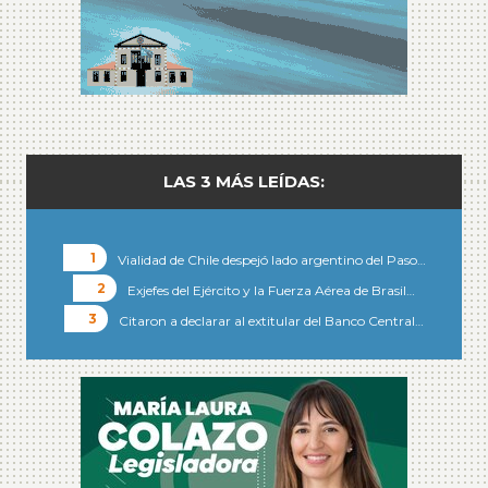
LAS 3 MÁS LEÍDAS:
Vialidad de Chile despejó lado argentino del Paso…
Exjefes del Ejército y la Fuerza Aérea de Brasil…
Citaron a declarar al extitular del Banco Central…