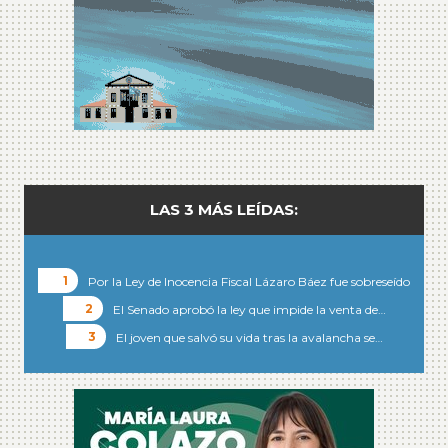
LAS 3 MÁS LEÍDAS:
Por la Ley de Inocencia Fiscal Lázaro Báez fue sobreseído
El Senado aprobó la ley que impide la venta de…
El joven que salvó su vida tras la avalancha se…