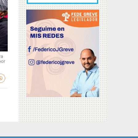
va
por