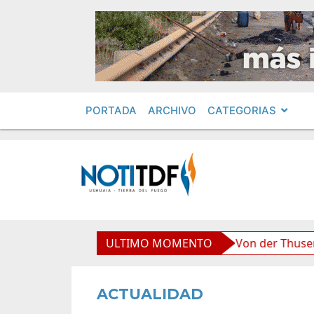
PORTADA
ARCHIVO
CATEGORIAS
boliviana”, afirmó Becerra
ULTIMO MOMENTO
Von der Thusen anunció l
ACTUALIDAD