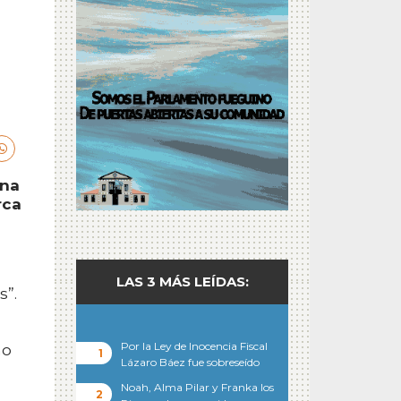
una
rca
LAS 3 MÁS LEÍDAS:
s”.
Por la Ley de Inocencia Fiscal
mo
Lázaro Báez fue sobreseído
Noah, Alma Pilar y Franka los