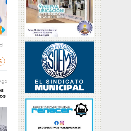
el
 Ago
es
tos