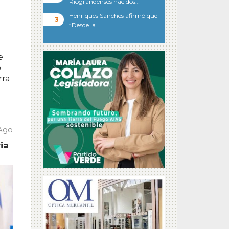
Riograndenses nacidos…
Henriques Sanches afirmó que
“Desde la…
e
o
rra
 Ago
ia