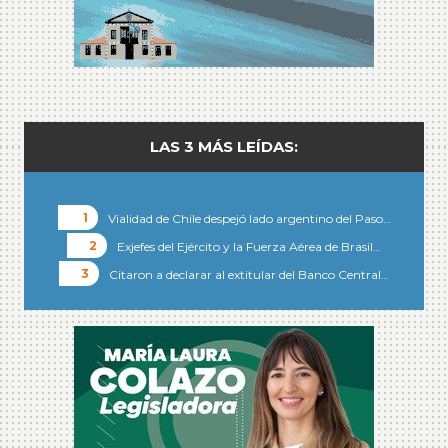
LAS 3 MÁS LEÍDAS:
Vialidad de Chile despejó lado argentino del Paso…
Exjefes del Ejército y la Fuerza Aérea de Brasil…
Citaron a declarar al extitular del Banco Central…