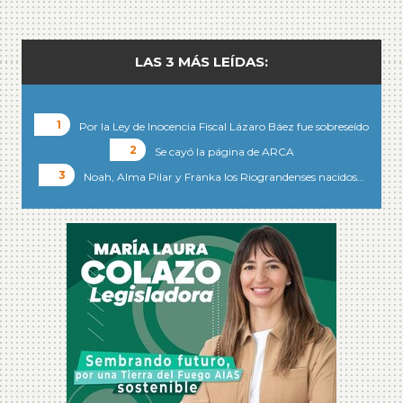
LAS 3 MÁS LEÍDAS:
Por la Ley de Inocencia Fiscal Lázaro Báez fue sobreseído
Se cayó la página de ARCA
Noah, Alma Pilar y Franka los Riograndenses nacidos…