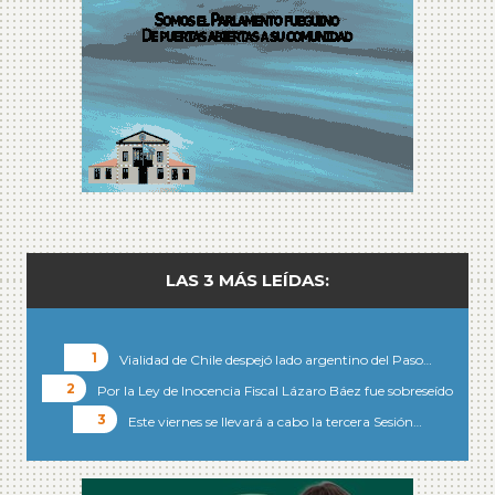
LAS 3 MÁS LEÍDAS:
Vialidad de Chile despejó lado argentino del Paso…
Por la Ley de Inocencia Fiscal Lázaro Báez fue sobreseído
Este viernes se llevará a cabo la tercera Sesión…