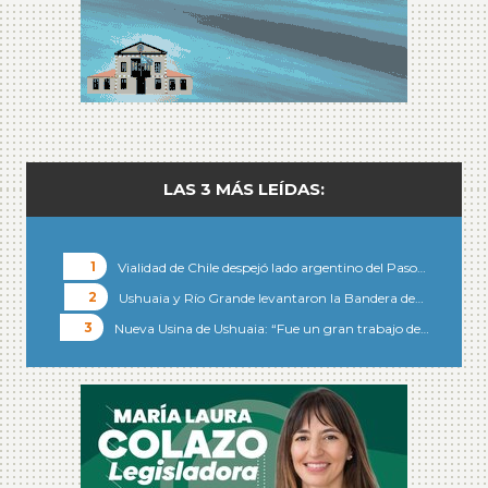
LAS 3 MÁS LEÍDAS:
Vialidad de Chile despejó lado argentino del Paso…
Ushuaia y Río Grande levantaron la Bandera de…
Nueva Usina de Ushuaia: “Fue un gran trabajo de…