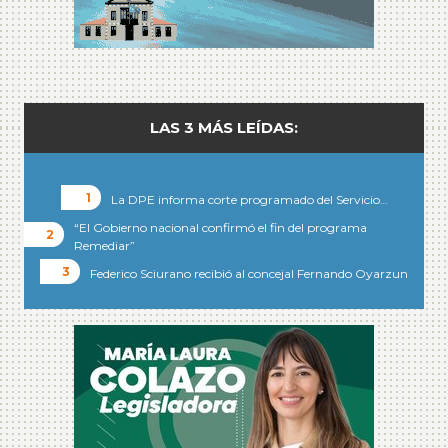
LAS 3 MÁS LEÍDAS:
La DPE informa corte programado del Servicio…
“El Gobierno nacional confirmó el fin del programa
Remediar”
Federico Sciurano recibió al concejal Fernando Oyarzun