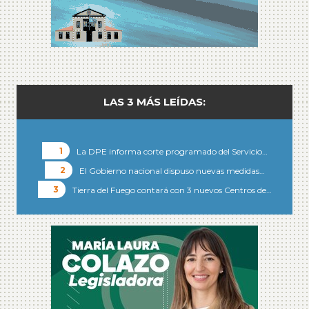
LAS 3 MÁS LEÍDAS:
La DPE informa corte programado del Servicio…
El Gobierno nacional dispuso nuevas medidas…
Tierra del Fuego contará con 3 nuevos Centros de…