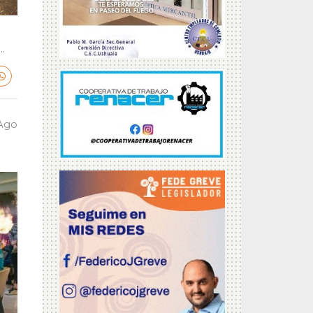
.
 Ago
a