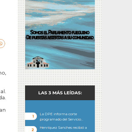
no,
al.
LAS 3 MÁS LEÍDAS:
da.
van
La DPE informa corte
programado del Servicio…
Henríquez Sanches recibió a