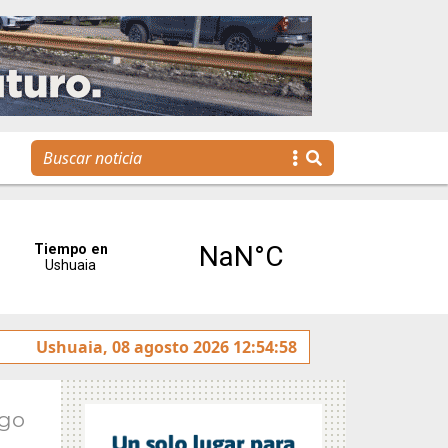
 rotulado sobre la avenida Héroes de Malvinas
Ushuaia, 08 agosto 2026 12:54:58
Gobier
Ago