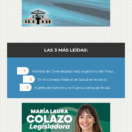
LAS 3 MÁS LEÍDAS:
Vialidad de Chile despejó lado argentino del Paso…
En el Consejo Federal de Salud se revisó la…
Exjefes del Ejército y la Fuerza Aérea de Brasil…