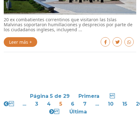
20 ex combatientes correntinos que visitaron las Islas
Malvinas soportaron humillaciones y desprecios por parte de
los ciudadanos ingleses, incluyend ...
Leer más +
Página 5 de 29
Primera
...
3
4
5
6
7
...
10
15
2
Última