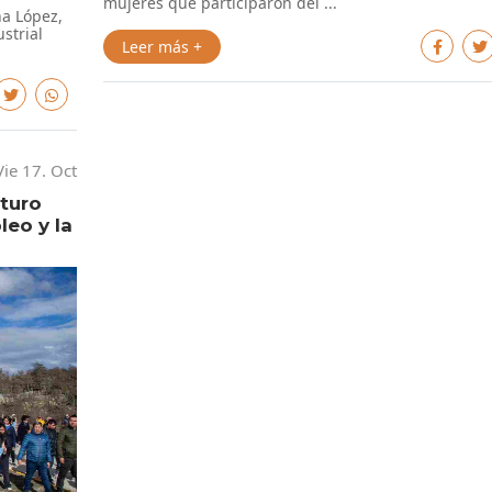
mujeres que participaron del ...
na López,
strial
Leer más +
Vie 17. Oct
uturo
leo y la