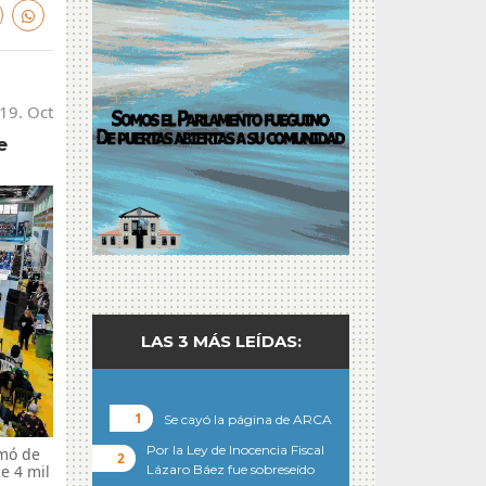
19. Oct
e
LAS 3 MÁS LEÍDAS:
Se cayó la página de ARCA
Por la Ley de Inocencia Fiscal
lmó de
Lázaro Báez fue sobreseído
e 4 mil