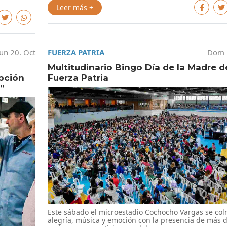
Leer más +
un 20. Oct
FUERZA PATRIA
Dom 
Multitudinario Bingo Día de la Madre d
opción
Fuerza Patria
”
Este sábado el microestadio Cochocho Vargas se co
alegría, música y emoción con la presencia de más d