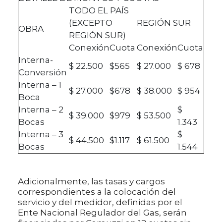
TODO EL PAÍS
(EXCEPTO
REGIÓN SUR
OBRA
REGIÓN SUR)
Conexión
Cuota
Conexión
Cuota
Interna-
$ 22.500
$565
$ 27.000
$ 678
Conversión
Interna – 1
$ 27.000
$678
$ 38.000
$ 954
Boca
Interna – 2
$
$ 39.000
$979
$ 53.500
Bocas
1.343
Interna – 3
$
$ 44.500
$1.117
$ 61.500
Bocas
1.544
Adicionalmente, las tasas y cargos
correspondientes a la colocación del
servicio y del medidor, definidas por el
Ente Nacional Regulador del Gas, serán