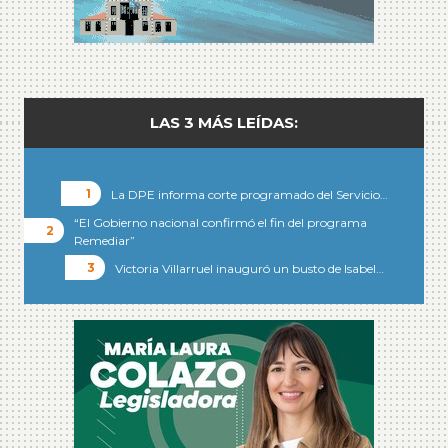
LAS 3 MÁS LEÍDAS:
La DPE informa corte programado del Servicio…
“El Gobierno nacional confirmó el fin del programa
Remediar”
Victoria Villarruel inauguró un busto de Isabel…