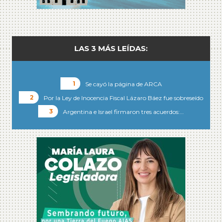
LAS 3 MÁS LEÍDAS:
Se cayó la página de ARCA
Por la Ley de Inocencia Fiscal Lázaro Báez fue sobreseído
Argentina e Israel firmaron tres acuerdos:…