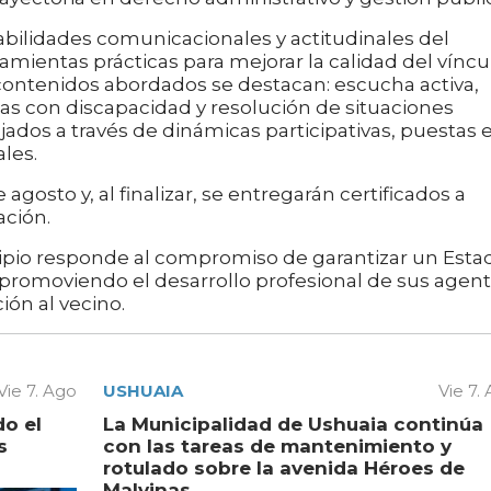
abilidades comunicacionales y actitudinales del
mientas prácticas para mejorar la calidad del víncu
s contenidos abordados se destacan: escucha activa,
onas con discapacidad y resolución de situaciones
ajados a través de dinámicas participativas, puestas 
ales.
agosto y, al finalizar, se entregarán certificados a
ción.
icipio responde al compromiso de garantizar un Esta
, promoviendo el desarrollo profesional de sus agen
ión al vecino.
Vie 7. Ago
USHUAIA
Vie 7.
do el
La Municipalidad de Ushuaia continúa
s
con las tareas de mantenimiento y
rotulado sobre la avenida Héroes de
Malvinas