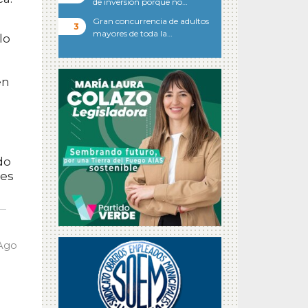
de inversión porque no…
Gran concurrencia de adultos
mayores de toda la…
lo
en
do
tes
 Ago