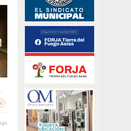
.
 Ago