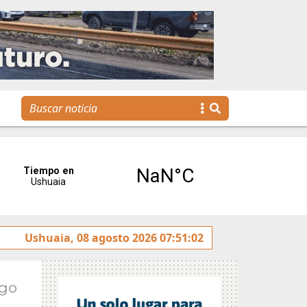
 y rotulado sobre la avenida Héroes de Malvinas
Ushuaia, 08 agosto 2026 07:51:02
Gobi
Ago