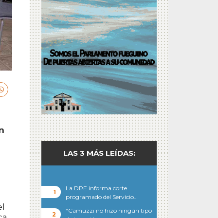
n
LAS 3 MÁS LEÍDAS:
La DPE informa corte
programado del Servicio…
el
“Camuzzi no hizo ningún tipo
ca.