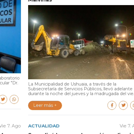
aboratorio
cular "Dr.
La Municipalidad de Ushuaia, a través de la
Subsecretaría de Servicios Públicos, llevó adelante
durante la noche del jueves y la madrugada del vie..
Leer más +
Vie 7. Ago
ACTUALIDAD
Vie 7.