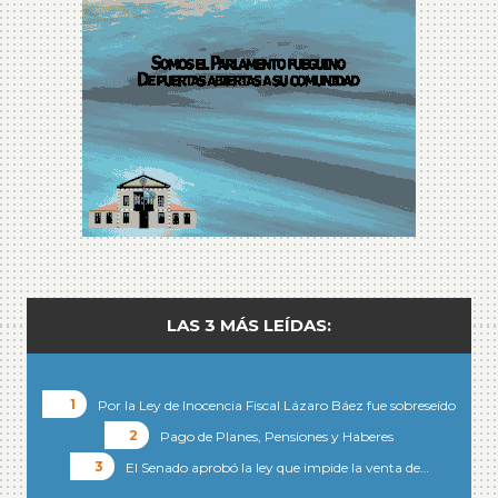
LAS 3 MÁS LEÍDAS:
Por la Ley de Inocencia Fiscal Lázaro Báez fue sobreseído
Pago de Planes, Pensiones y Haberes
El Senado aprobó la ley que impide la venta de…