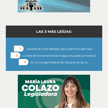
LAS 3 MÁS LEÍDAS:
Vialidad de Chile despejó lado argentino del Paso…
La Red de Parlamentarias Fueguinas pide sumarse al…
En el Consejo Federal de Salud se revisó la…