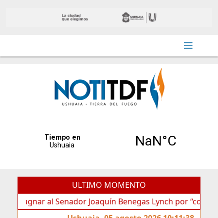
ULTIMO MOMENTO
gnar al Senador Joaquín Benegas Lynch por “conflicto de in
Ushuaia, 05 agosto 2026 10:11:38